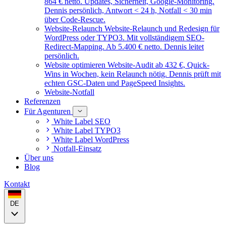
864 € netto. Updates, Sicherheit, Google-Monitoring.
Dennis persönlich, Antwort < 24 h, Notfall < 30 min
über Code-Rescue.
Website-Relaunch
Website-Relaunch und Redesign für
WordPress oder TYPO3. Mit vollständigem SEO-
Redirect-Mapping. Ab 5.400 € netto. Dennis leitet
persönlich.
Website optimieren
Website-Audit ab 432 €, Quick-
Wins in Wochen, kein Relaunch nötig. Dennis prüft mit
echten GSC-Daten und PageSpeed Insights.
Website-Notfall
Referenzen
Für Agenturen
White Label SEO
White Label TYPO3
White Label WordPress
Notfall-Einsatz
Über uns
Blog
Kontakt
DE