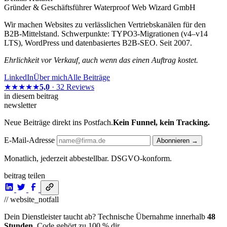
Gründer & Geschäftsführer Waterproof Web Wizard GmbH
Wir machen Websites zu verlässlichen Vertriebskanälen für den
B2B-Mittelstand. Schwerpunkte: TYPO3-Migrationen (v4–v14
LTS), WordPress und datenbasiertes B2B-SEO. Seit 2007.
Ehrlichkeit vor Verkauf, auch wenn das einen Auftrag kostet.
LinkedIn
Über mich
Alle Beiträge
★★★★★
5,0
· 32 Reviews
in diesem beitrag
newsletter
Neue Beiträge direkt ins Postfach.
Kein Funnel, kein Tracking.
E-Mail-Adresse
Abonnieren →
Monatlich, jederzeit abbestellbar. DSGVO-konform.
beitrag teilen
// website_notfall
Dein Dienstleister taucht ab? Technische Übernahme innerhalb
48
Stunden
. Code gehört zu 100 % dir.