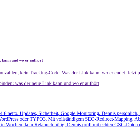
k kann und wo er aufhört
nzahlen, kein Tracking-Code. Was der Link kann, wo er endet. Jetzt p
binden: was der neue Link kann und wo er aufhört
 € netto. Updates, Sicherheit, Google-Monitoring. Dennis persönlich,
ordPress oder TYPO3. Mit vollständigem SEO-Redirect-Mapping. Ab 5.4
 in Wochen, kein Relaunch nötig. Dennis prüft mit echten GSC-Daten 