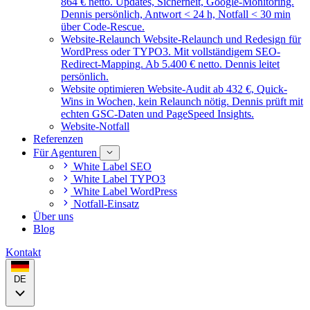
864 € netto. Updates, Sicherheit, Google-Monitoring.
Dennis persönlich, Antwort < 24 h, Notfall < 30 min
über Code-Rescue.
Website-Relaunch
Website-Relaunch und Redesign für
WordPress oder TYPO3. Mit vollständigem SEO-
Redirect-Mapping. Ab 5.400 € netto. Dennis leitet
persönlich.
Website optimieren
Website-Audit ab 432 €, Quick-
Wins in Wochen, kein Relaunch nötig. Dennis prüft mit
echten GSC-Daten und PageSpeed Insights.
Website-Notfall
Referenzen
Für Agenturen
White Label SEO
White Label TYPO3
White Label WordPress
Notfall-Einsatz
Über uns
Blog
Kontakt
DE