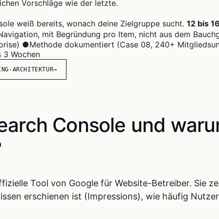
ichen Vorschläge wie der letzte.
ole weiß bereits, wonach deine Zielgruppe sucht.
12 bis 
avigation, mit Begründung pro Item, nicht aus dem Bauchg
prise)
●
Methode dokumentiert (Case 08, 240+ Mitglieds
is 3 Wochen
ING-ARCHITEKTUR
→
Search Console und waru
?
ffizielle Tool von Google für Website-Betreiber. Sie z
sen erschienen ist (Impressions), wie häufig Nutzer