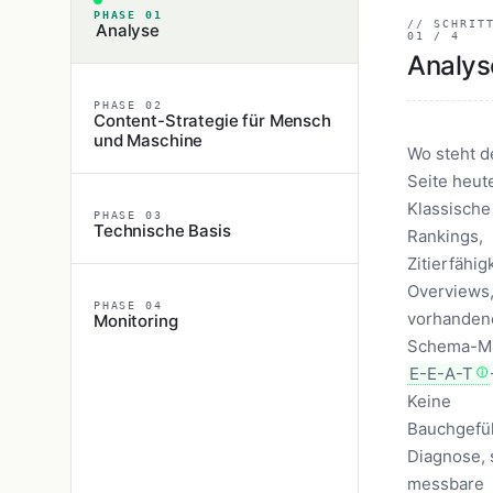
PHASE 01
// SCHRIT
Analyse
01 / 4
Analys
PHASE 02
Content-Strategie für Mensch
und Maschine
Wo steht d
Seite heut
Klassische
PHASE 03
Technische Basis
Rankings,
Zitierfähigk
Overviews
PHASE 04
vorhanden
Monitoring
Schema-Ma
E-E-A-T
Keine
Bauchgefü
Diagnose,
messbare