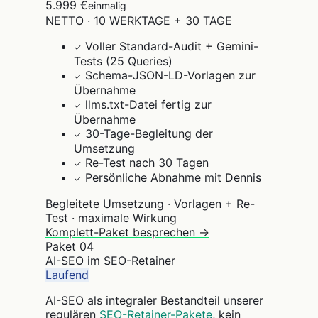
5.999 €
einmalig
NETTO · 10 WERKTAGE + 30 TAGE
Voller Standard-Audit + Gemini-
✓
Tests (25 Queries)
Schema-JSON-LD-Vorlagen zur
✓
Übernahme
llms.txt-Datei fertig zur
✓
Übernahme
30-Tage-Begleitung der
✓
Umsetzung
Re-Test nach 30 Tagen
✓
Persönliche Abnahme mit Dennis
✓
Begleitete Umsetzung · Vorlagen + Re-
Test · maximale Wirkung
Komplett-Paket besprechen →
Paket
04
AI-SEO im SEO-Retainer
Laufend
AI-SEO als integraler Bestandteil unserer
regulären
SEO-Retainer-Pakete
, kein