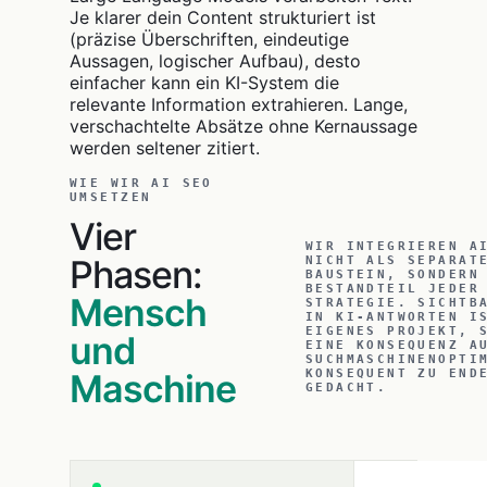
Je klarer dein Content strukturiert ist
(präzise Überschriften, eindeutige
Aussagen, logischer Aufbau), desto
einfacher kann ein KI-System die
relevante Information extrahieren. Lange,
verschachtelte Absätze ohne Kernaussage
werden seltener zitiert.
WIE WIR AI SEO
UMSETZEN
Vier
WIR INTEGRIEREN A
Phasen:
NICHT ALS SEPARAT
BAUSTEIN, SONDERN
BESTANDTEIL JEDER
Mensch
STRATEGIE. SICHTB
IN KI-ANTWORTEN I
EIGENES PROJEKT, 
und
EINE KONSEQUENZ A
SUCHMASCHINENOPTI
Maschine
KONSEQUENT ZU END
GEDACHT.