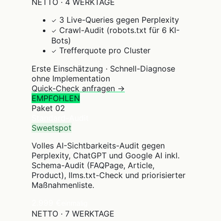
NETTO · 4 WERKTAGE
3 Live-Queries gegen Perplexity
✓
Crawl-Audit (robots.txt für 6 KI-
✓
Bots)
Trefferquote pro Cluster
✓
Erste Einschätzung · Schnell-Diagnose
ohne Implementation
Quick-Check anfragen →
EMPFOHLEN
Paket
02
Standard-Audit
Sweetspot
Volles AI-Sichtbarkeits-Audit gegen
Perplexity, ChatGPT und Google AI inkl.
Schema-Audit (FAQPage, Article,
Product), llms.txt-Check und priorisierter
Maßnahmenliste.
2.999 €
einmalig
NETTO · 7 WERKTAGE