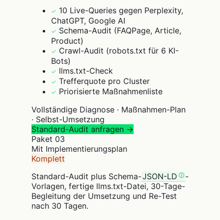
10 Live-Queries gegen Perplexity,
✓
ChatGPT, Google AI
Schema-Audit (FAQPage, Article,
✓
Product)
Crawl-Audit (robots.txt für 6 KI-
✓
Bots)
llms.txt-Check
✓
Trefferquote pro Cluster
✓
Priorisierte Maßnahmenliste
✓
Vollständige Diagnose · Maßnahmen-Plan
· Selbst-Umsetzung
Standard-Audit anfragen →
Paket
03
Mit Implementierungsplan
Komplett
Standard-Audit plus Schema-
JSON-LD
-
Vorlagen, fertige llms.txt-Datei, 30-Tage-
Begleitung der Umsetzung und Re-Test
nach 30 Tagen.