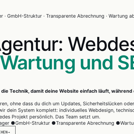
er · GmbH-Struktur · Transparente Abrechnung · Wartung a
gentur: Webdes
Wartung und 
ie Technik, damit deine Website einfach läuft, während
ieren, ohne dass du dich um Updates, Sicherheitslücken od
wir dein System komplett: individuelles Webdesign, techni
edes Projekt persönlich. Das Team setzt um.
nager
●
GmbH-Struktur
●
Transparente Abrechnung
●
Wartu
EHEN
→