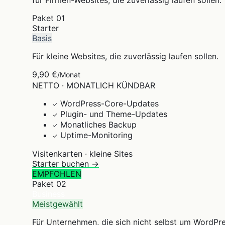
für Firmen-Websites, die zuverlässig laufen sollen.
Paket
01
Starter
Basis
Für kleine Websites, die zuverlässig laufen sollen.
9,90 €
/Monat
NETTO · MONATLICH KÜNDBAR
WordPress-Core-Updates
✓
Plugin- und Theme-Updates
✓
Monatliches Backup
✓
Uptime-Monitoring
✓
Visitenkarten · kleine Sites
Starter buchen →
EMPFOHLEN
Paket
02
Business
Meistgewählt
Für Unternehmen, die sich nicht selbst um WordPr