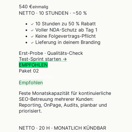
540 €
einmalig
NETTO · 10 STUNDEN · −50 %
10 Stunden zu 50 % Rabatt
✓
Voller NDA-Schutz ab Tag 1
✓
Keine Folgevertrags-Pflicht
✓
Lieferung in deinem Branding
✓
Erst-Probe · Qualitäts-Check
Test-Sprint starten →
EMPFOHLEN
Paket
02
Kapazitäts-Pod
Empfohlen
Feste Monatskapazität für kontinuierliche
SEO-Betreuung mehrerer Kunden:
Reporting, OnPage, Audits, planbar und
priorisiert.
1.944 €
/Monat
NETTO · 20 H · MONATLICH KÜNDBAR