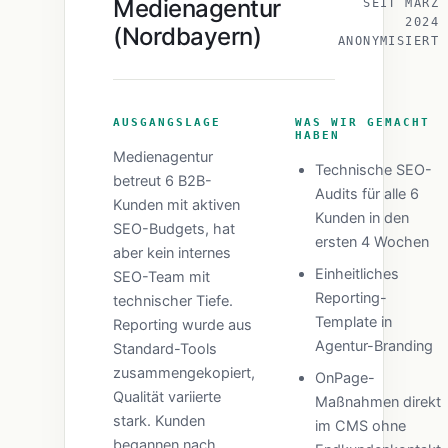
Medienagentur
SEIT MÄRZ
2024
(Nordbayern)
ANONYMISIERT
AUSGANGSLAGE
WAS WIR GEMACHT
HABEN
Medienagentur
Technische SEO-
betreut 6 B2B-
Audits für alle 6
Kunden mit aktiven
Kunden in den
SEO-Budgets, hat
ersten 4 Wochen
aber kein internes
Einheitliches
SEO-Team mit
Reporting-
technischer Tiefe.
Template in
Reporting wurde aus
Agentur-Branding
Standard-Tools
zusammengekopiert,
OnPage-
Qualität variierte
Maßnahmen direkt
stark. Kunden
im CMS ohne
begannen nach