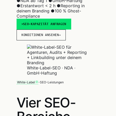
●
NDA ab Tag 1
●
GmbH-Haftung
●
Erstantwort < 2 h
●
Reporting in
deinem Branding
●
100 % Ghost-
Compliance
SEO-KAPAZITÄT ANFRAGEN
KONDITIONEN ANSEHEN
→
White-Label-SEO · NDA ·
GmbH-Haftung
White-Label
-SEO-Leistungen
Vier SEO-