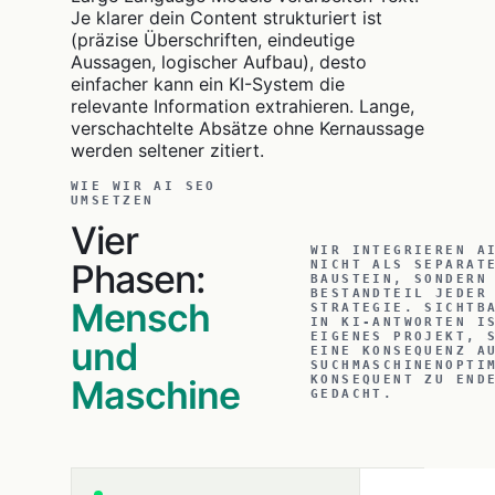
Je klarer dein Content strukturiert ist
(präzise Überschriften, eindeutige
Aussagen, logischer Aufbau), desto
einfacher kann ein KI-System die
relevante Information extrahieren. Lange,
verschachtelte Absätze ohne Kernaussage
werden seltener zitiert.
WIE WIR AI SEO
UMSETZEN
Vier
WIR INTEGRIEREN A
Phasen:
NICHT ALS SEPARAT
BAUSTEIN, SONDERN
BESTANDTEIL JEDER
Mensch
STRATEGIE. SICHTB
IN KI-ANTWORTEN I
EIGENES PROJEKT, 
und
EINE KONSEQUENZ A
SUCHMASCHINENOPTI
Maschine
KONSEQUENT ZU END
GEDACHT.