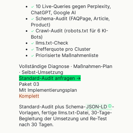
10 Live-Queries gegen Perplexity,
✓
ChatGPT, Google AI
Schema-Audit (FAQPage, Article,
✓
Product)
Crawl-Audit (robots.txt für 6 KI-
✓
Bots)
llms.txt-Check
✓
Trefferquote pro Cluster
✓
Priorisierte Maßnahmenliste
✓
Vollständige Diagnose · Maßnahmen-Plan
· Selbst-Umsetzung
Standard-Audit anfragen →
Paket
03
Mit Implementierungsplan
Komplett
Standard-Audit plus Schema-
JSON-LD
-
Vorlagen, fertige llms.txt-Datei, 30-Tage-
Begleitung der Umsetzung und Re-Test
nach 30 Tagen.