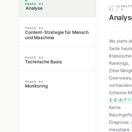
PHASE 01
// SCHRIT
Analyse
01 / 4
Analys
PHASE 02
Content-Strategie für Mensch
und Maschine
Wo steht d
Seite heut
Klassische
PHASE 03
Technische Basis
Rankings,
Zitierfähigk
Overviews
PHASE 04
vorhanden
Monitoring
Schema-Ma
E-E-A-T
Keine
Bauchgefü
Diagnose,
messbare