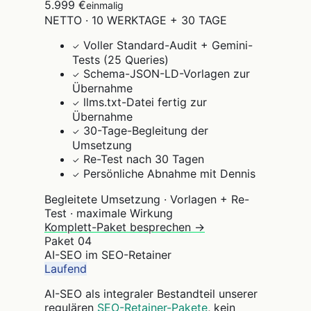
5.999 €
einmalig
NETTO · 10 WERKTAGE + 30 TAGE
Voller Standard-Audit + Gemini-
✓
Tests (25 Queries)
Schema-JSON-LD-Vorlagen zur
✓
Übernahme
llms.txt-Datei fertig zur
✓
Übernahme
30-Tage-Begleitung der
✓
Umsetzung
Re-Test nach 30 Tagen
✓
Persönliche Abnahme mit Dennis
✓
Begleitete Umsetzung · Vorlagen + Re-
Test · maximale Wirkung
Komplett-Paket besprechen →
Paket
04
AI-SEO im SEO-Retainer
Laufend
AI-SEO als integraler Bestandteil unserer
regulären
SEO-Retainer-Pakete
, kein