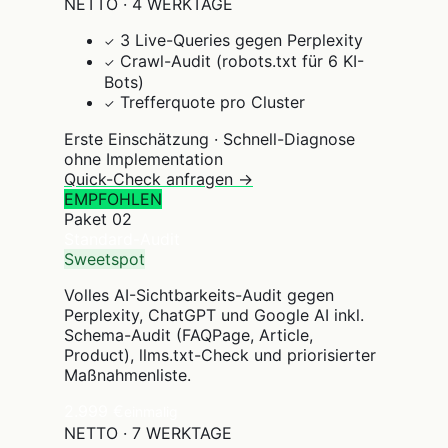
NETTO · 4 WERKTAGE
3 Live-Queries gegen Perplexity
✓
Crawl-Audit (robots.txt für 6 KI-
✓
Bots)
Trefferquote pro Cluster
✓
Erste Einschätzung · Schnell-Diagnose
ohne Implementation
Quick-Check anfragen →
EMPFOHLEN
Paket
02
Standard-Audit
Sweetspot
Volles AI-Sichtbarkeits-Audit gegen
Perplexity, ChatGPT und Google AI inkl.
Schema-Audit (FAQPage, Article,
Product), llms.txt-Check und priorisierter
Maßnahmenliste.
2.999 €
einmalig
NETTO · 7 WERKTAGE