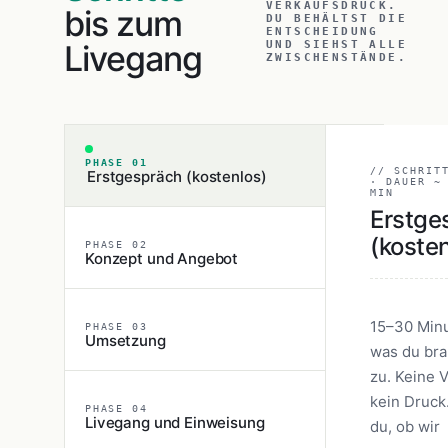
VERKAUFSDRUCK.
bis zum
DU BEHÄLTST DIE
ENTSCHEIDUNG
Livegang
UND SIEHST ALLE
ZWISCHENSTÄNDE.
PHASE 01
// SCHRIT
Erstgespräch (kostenlos)
· DAUER ~
MIN
Erstge
(kosten
PHASE 02
Konzept und Angebot
15–30 Minu
PHASE 03
Umsetzung
was du bra
zu. Keine V
kein Druck
PHASE 04
Livegang und Einweisung
du, ob wir