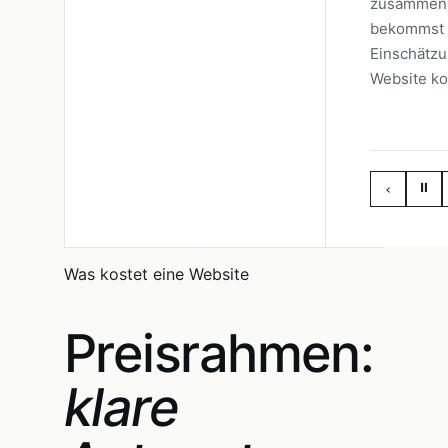
zusammenp
bekommst e
Einschätzu
Website ko
⏸
‹
Was kostet eine Website
Preisrahmen:
klare