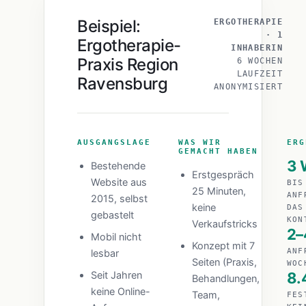
Beispiel:
ERGOTHERAPIE
· 1
Ergotherapie-
INHABERIN
Praxis Region
6 WOCHEN
LAUFZEIT
Ravensburg
ANONYMISIERT
AUSGANGSLAGE
WAS WIR
ERG
GEMACHT HABEN
3 
Bestehende
Erstgespräch
Website aus
BIS
25 Minuten,
ANF
2015, selbst
keine
DAS
gebastelt
KON
Verkaufstricks
2–
Mobil nicht
Konzept mit 7
ANF
lesbar
Seiten (Praxis,
WOC
Seit Jahren
8.
Behandlungen,
keine Online-
Team,
FES