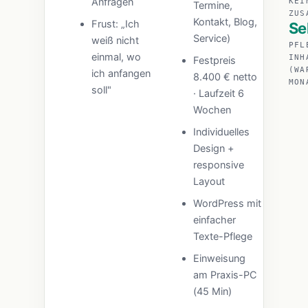
Anfragen
KEI
Termine,
ZUS
Kontakt, Blog,
Frust: „Ich
Se
Service)
weiß nicht
PFL
einmal, wo
INH
Festpreis
(WA
ich anfangen
8.400 € netto
MON
soll"
· Laufzeit 6
Wochen
Individuelles
Design +
responsive
Layout
WordPress mit
einfacher
Texte-Pflege
Einweisung
am Praxis-PC
(45 Min)