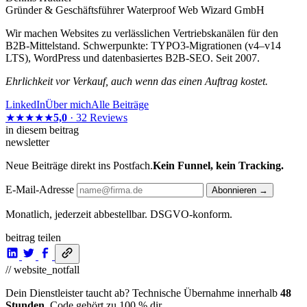
Gründer & Geschäftsführer Waterproof Web Wizard GmbH
Wir machen Websites zu verlässlichen Vertriebskanälen für den
B2B-Mittelstand. Schwerpunkte: TYPO3-Migrationen (v4–v14
LTS), WordPress und datenbasiertes B2B-SEO. Seit 2007.
Ehrlichkeit vor Verkauf, auch wenn das einen Auftrag kostet.
LinkedIn
Über mich
Alle Beiträge
★★★★★
5,0
· 32 Reviews
in diesem beitrag
newsletter
Neue Beiträge direkt ins Postfach.
Kein Funnel, kein Tracking.
E-Mail-Adresse
Abonnieren →
Monatlich, jederzeit abbestellbar. DSGVO-konform.
beitrag teilen
// website_notfall
Dein Dienstleister taucht ab? Technische Übernahme innerhalb
48
Stunden
. Code gehört zu 100 % dir.