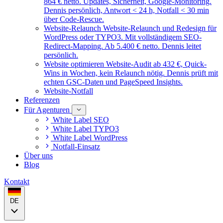
864 € netto. Updates, Sicherheit, Google-Monitoring.
Dennis persönlich, Antwort < 24 h, Notfall < 30 min
über Code-Rescue.
Website-Relaunch
Website-Relaunch und Redesign für
WordPress oder TYPO3. Mit vollständigem SEO-
Redirect-Mapping. Ab 5.400 € netto. Dennis leitet
persönlich.
Website optimieren
Website-Audit ab 432 €, Quick-
Wins in Wochen, kein Relaunch nötig. Dennis prüft mit
echten GSC-Daten und PageSpeed Insights.
Website-Notfall
Referenzen
Für Agenturen
White Label SEO
White Label TYPO3
White Label WordPress
Notfall-Einsatz
Über uns
Blog
Kontakt
DE