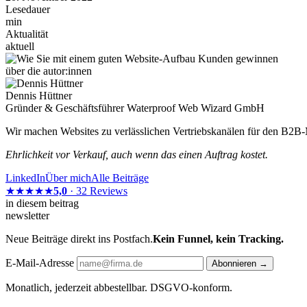
Lesedauer
min
Aktualität
aktuell
über die autor:innen
Dennis Hüttner
Gründer & Geschäftsführer Waterproof Web Wizard GmbH
Wir machen Websites zu verlässlichen Vertriebskanälen für den B2
Ehrlichkeit vor Verkauf, auch wenn das einen Auftrag kostet.
LinkedIn
Über mich
Alle Beiträge
★★★★★
5,0
· 32 Reviews
in diesem beitrag
newsletter
Neue Beiträge direkt ins Postfach.
Kein Funnel, kein Tracking.
E-Mail-Adresse
Abonnieren →
Monatlich, jederzeit abbestellbar. DSGVO-konform.