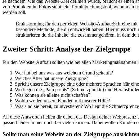
Je nachdem, wie das Website-Ziel definiert wurde, braucht es einen 
von Produkten im Fokus steht, ein Terminbuchungstool, wenn man 
werden soll.
Brainstorming für den perfekten Website-Aufbau:Schreibe mit d
besondere Methode, die du entwickelt haben. Hier muss noch ni
strukturieren du die Inhalte, die zusammengehören, in dem du 
Zweiter Schritt: Analyse der Zielgruppe
Für den Website-Aufbau sollten wie bei allen Marketingmaßnahmen i
Wer hat bei uns was aus welchem Grund gekauft?
Welches Alter hat unsere Zielgruppe?
Spricht unsere Zielgruppe eine oder mehrere Sprachen (für ei
Wo liegen die „Pain points“ (Schmerzpunkte) und Herausford
Was können sie alleine nicht schaffen?
Wohin wollen unsere Kunden mit unserer Hilfe?
Was sind sie bereit, zu investieren? Wo liegt die Schmerzgrenz
All diese Antworten helfen dir dabei, das Design deiner Webpräsenz
passiert leider immer noch bei vielen Firmen. Dabei wollen Kunden onl
Sollte man seine Website an der Zielgruppe ausrichte