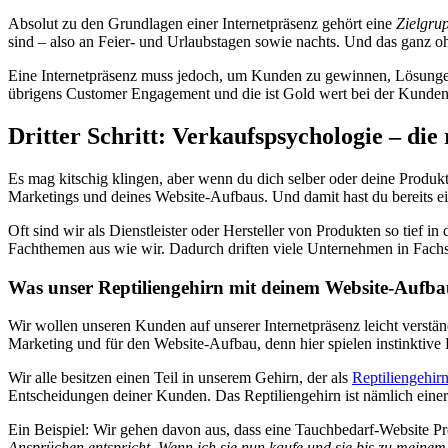
Absolut zu den Grundlagen einer Internetpräsenz gehört eine
Zielgru
sind – also an Feier- und Urlaubstagen sowie nachts. Und das ganz
Eine Internetpräsenz muss jedoch, um Kunden zu gewinnen, Lösunge
übrigens Customer Engagement und die ist Gold wert bei der Kund
Dritter Schritt: Verkaufspsychologie – di
Es mag kitschig klingen, aber wenn du dich selber oder deine Produkt
Marketings und deines Website-Aufbaus. Und damit hast du bereits ei
Oft sind wir als Dienstleister oder Hersteller von Produkten so tief 
Fachthemen aus wie wir. Dadurch driften viele Unternehmen in Fachs
Was unser Reptiliengehirn mit deinem Website-Aufba
Wir wollen unseren Kunden auf unserer Internetpräsenz leicht verständl
Marketing und für den Website-Aufbau, denn hier spielen instinktiv
Wir alle besitzen einen Teil in unserem Gehirn, der als
Reptiliengehir
Entscheidungen deiner Kunden. Das Reptiliengehirn ist nämlich einer
Ein Beispiel: Wir gehen davon aus, dass eine Tauchbedarf-Website Pr
Ansprüchen entspricht. Wenn ich sie nun kaufe und sie bis zu meine