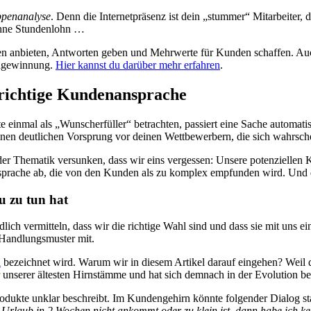
ppenanalyse
. Denn die Internetpräsenz ist dein „stummer“ Mitarbeiter
 ohne Stundenlohn …
n anbieten, Antworten geben und Mehrwerte für Kunden schaffen. Au
engewinnung.
Hier kannst du darüber mehr erfahren
.
e richtige Kundenansprache
e einmal als „Wunscherfüller“ betrachten, passiert eine Sache automati
nen deutlichen Vorsprung vor deinen Wettbewerbern, die sich wahrschei
in der Thematik versunken, dass wir eins vergessen: Unsere potenzielle
prache ab, die von den Kunden als zu komplex empfunden wird. Und da
u zu tun hat
ich vermitteln, dass wir die richtige Wahl sind und dass sie mit uns ei
e Handlungsmuster mit.
n
bezeichnet wird. Warum wir in diesem Artikel darauf eingehen? Weil d
 unserer ältesten Hirnstämme und hat sich demnach in der Evolution be
odukte unklar beschreibt. Im Kundengehirn könnte folgender Dialog st
m Urlaub in 2 Wochen nicht ankommt oder zu klein ist, dann habe ich