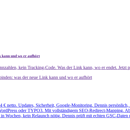
k kann und wo er aufhört
nzahlen, kein Tracking-Code. Was der Link kann, wo er endet. Jetzt p
binden: was der neue Link kann und wo er aufhört
 € netto. Updates, Sicherheit, Google-Monitoring. Dennis persönlich,
ordPress oder TYPO3. Mit vollständigem SEO-Redirect-Mapping. Ab 5.4
 in Wochen, kein Relaunch nötig. Dennis prüft mit echten GSC-Daten 