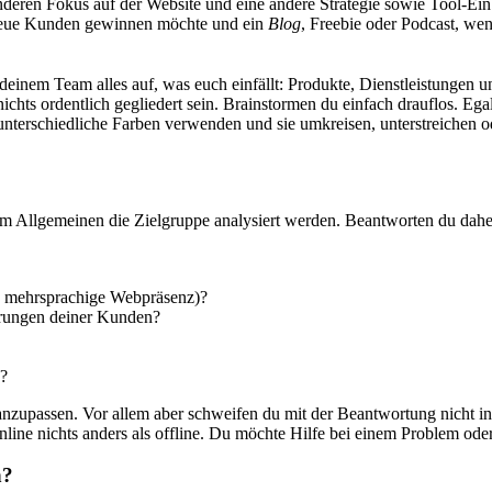
anderen Fokus auf der Website und eine andere Strategie sowie Tool-Ei
neue Kunden gewinnen möchte und ein
Blog
, Freebie oder Podcast, we
einem Team alles auf, was euch einfällt: Produkte, Dienstleistungen u
chts ordentlich gegliedert sein. Brainstormen du einfach drauflos. Ega
unterschiedliche Farben verwenden und sie umkreisen, unterstreichen o
m Allgemeinen die Zielgruppe analysiert werden. Beantworten du dahe
ne mehrsprachige Webpräsenz)?
erungen deiner Kunden?
e?
 anzupassen. Vor allem aber schweifen du mit der Beantwortung nicht
ine nichts anders als offline. Du möchte Hilfe bei einem Problem oder 
n?