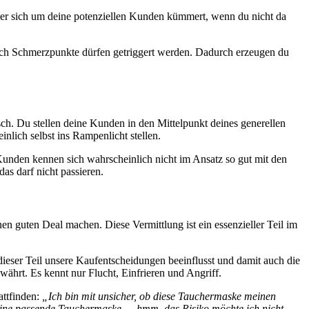
, der sich um deine potenziellen Kunden kümmert, wenn du nicht da
ch Schmerzpunkte dürfen getriggert werden. Dadurch erzeugen du
sch. Du stellen deine Kunden in den Mittelpunkt deines generellen
nlich selbst ins Rampenlicht stellen.
n Kunden kennen sich wahrscheinlich nicht im Ansatz so gut mit den
s darf nicht passieren.
nen guten Deal machen. Diese Vermittlung ist ein essenzieller Teil im
ieser Teil unsere Kaufentscheidungen beeinflusst und damit auch die
währt. Es kennt nur Flucht, Einfrieren und Angriff.
attfinden:
„Ich bin mit unsicher, ob diese Tauchermaske meinen
 keine passende Tauchermaske … hmm, das Risiko möchte ich nicht