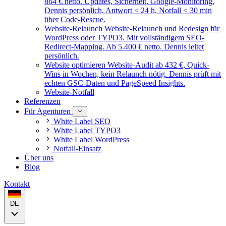
864 € netto. Updates, Sicherheit, Google-Monitoring.
Dennis persönlich, Antwort < 24 h, Notfall < 30 min
über Code-Rescue.
Website-Relaunch
Website-Relaunch und Redesign für
WordPress oder TYPO3. Mit vollständigem SEO-
Redirect-Mapping. Ab 5.400 € netto. Dennis leitet
persönlich.
Website optimieren
Website-Audit ab 432 €, Quick-
Wins in Wochen, kein Relaunch nötig. Dennis prüft mit
echten GSC-Daten und PageSpeed Insights.
Website-Notfall
Referenzen
Für Agenturen
White Label SEO
White Label TYPO3
White Label WordPress
Notfall-Einsatz
Über uns
Blog
Kontakt
DE