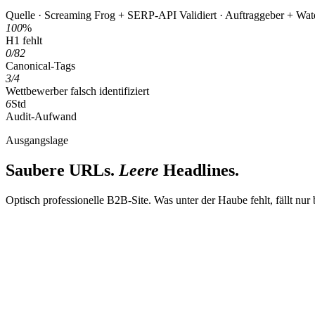
Quelle · Screaming Frog + SERP-API
Validiert · Auftraggeber + Wat
100
%
H1 fehlt
0/82
Canonical-Tags
3/4
Wettbewerber falsch identifiziert
6
Std
Audit-Aufwand
Ausgangslage
Saubere URLs.
Leere
Headlines.
Optisch professionelle B2B-Site. Was unter der Haube fehlt, fällt nur 