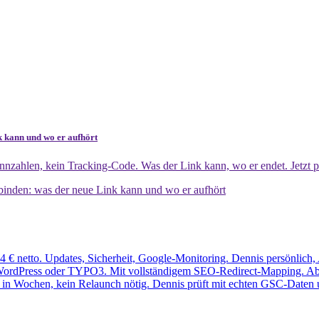
k kann und wo er aufhört
nzahlen, kein Tracking-Code. Was der Link kann, wo er endet. Jetzt p
binden: was der neue Link kann und wo er aufhört
 € netto. Updates, Sicherheit, Google-Monitoring. Dennis persönlich,
ordPress oder TYPO3. Mit vollständigem SEO-Redirect-Mapping. Ab 5.4
 in Wochen, kein Relaunch nötig. Dennis prüft mit echten GSC-Daten 