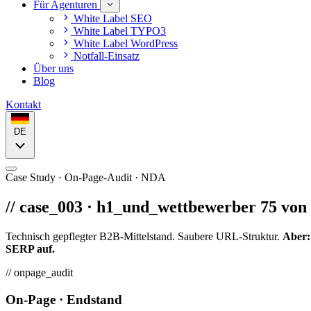
Für Agenturen
White Label SEO
White Label TYPO3
White Label WordPress
Notfall-Einsatz
Über uns
Blog
Kontakt
DE
Case Study · On-Page-Audit · NDA
// case_003 · h1_und_wettbewerber
75 von 
Technisch gepflegter B2B-Mittelstand. Saubere URL-Struktur.
Aber:
SERP auf.
// onpage_audit
On-Page · Endstand