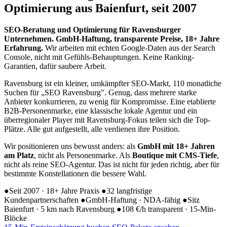
Optimierung
aus Baienfurt, seit 2007
SEO-Beratung und Optimierung für Ravensburger
Unternehmen. GmbH-Haftung, transparente Preise, 18+ Jahre
Erfahrung.
Wir arbeiten mit echten Google-Daten aus der Search
Console, nicht mit Gefühls-Behauptungen. Keine Ranking-
Garantien, dafür saubere Arbeit.
Ravensburg ist ein kleiner, umkämpfter SEO-Markt, 110 monatliche
Suchen für „SEO Ravensburg". Genug, dass mehrere starke
Anbieter konkurrieren, zu wenig für Kompromisse. Eine etablierte
B2B-Personenmarke, eine klassische lokale Agentur und ein
überregionaler Player mit Ravensburg-Fokus teilen sich die Top-
Plätze. Alle gut aufgestellt, alle verdienen ihre Position.
Wir positionieren uns bewusst anders: als
GmbH mit 18+ Jahren
am Platz
, nicht als Personenmarke. Als
Boutique mit CMS-Tiefe
,
nicht als reine SEO-Agentur. Das ist nicht für jeden richtig, aber für
bestimmte Konstellationen die bessere Wahl.
●
Seit 2007 · 18+ Jahre Praxis
●
32 langfristige
Kundenpartnerschaften
●
GmbH-Haftung · NDA-fähig
●
Sitz
Baienfurt · 5 km nach Ravensburg
●
108 €/h transparent · 15-Min-
Blöcke