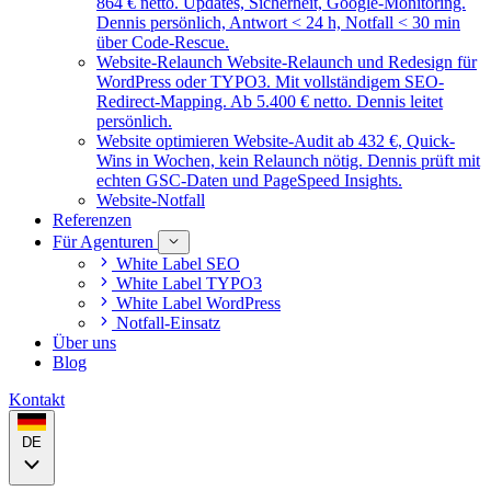
864 € netto. Updates, Sicherheit, Google-Monitoring.
Dennis persönlich, Antwort < 24 h, Notfall < 30 min
über Code-Rescue.
Website-Relaunch
Website-Relaunch und Redesign für
WordPress oder TYPO3. Mit vollständigem SEO-
Redirect-Mapping. Ab 5.400 € netto. Dennis leitet
persönlich.
Website optimieren
Website-Audit ab 432 €, Quick-
Wins in Wochen, kein Relaunch nötig. Dennis prüft mit
echten GSC-Daten und PageSpeed Insights.
Website-Notfall
Referenzen
Für Agenturen
White Label SEO
White Label TYPO3
White Label WordPress
Notfall-Einsatz
Über uns
Blog
Kontakt
DE