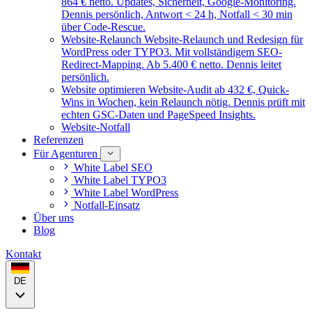
864 € netto. Updates, Sicherheit, Google-Monitoring.
Dennis persönlich, Antwort < 24 h, Notfall < 30 min
über Code-Rescue.
Website-Relaunch
Website-Relaunch und Redesign für
WordPress oder TYPO3. Mit vollständigem SEO-
Redirect-Mapping. Ab 5.400 € netto. Dennis leitet
persönlich.
Website optimieren
Website-Audit ab 432 €, Quick-
Wins in Wochen, kein Relaunch nötig. Dennis prüft mit
echten GSC-Daten und PageSpeed Insights.
Website-Notfall
Referenzen
Für Agenturen
White Label SEO
White Label TYPO3
White Label WordPress
Notfall-Einsatz
Über uns
Blog
Kontakt
DE