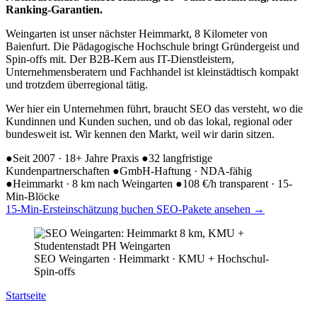
Ranking-Garantien.
Weingarten ist unser nächster Heimmarkt, 8 Kilometer von
Baienfurt. Die Pädagogische Hochschule bringt Gründergeist und
Spin-offs mit. Der B2B-Kern aus IT-Dienstleistern,
Unternehmensberatern und Fachhandel ist kleinstädtisch kompakt
und trotzdem überregional tätig.
Wer hier ein Unternehmen führt, braucht SEO das versteht, wo die
Kundinnen und Kunden suchen, und ob das lokal, regional oder
bundesweit ist. Wir kennen den Markt, weil wir darin sitzen.
●
Seit 2007 · 18+ Jahre Praxis
●
32 langfristige
Kundenpartnerschaften
●
GmbH-Haftung · NDA-fähig
●
Heimmarkt · 8 km nach Weingarten
●
108 €/h transparent · 15-
Min-Blöcke
15-Min-Ersteinschätzung buchen
SEO-Pakete ansehen
→
SEO Weingarten · Heimmarkt · KMU + Hochschul-
Spin-offs
Startseite