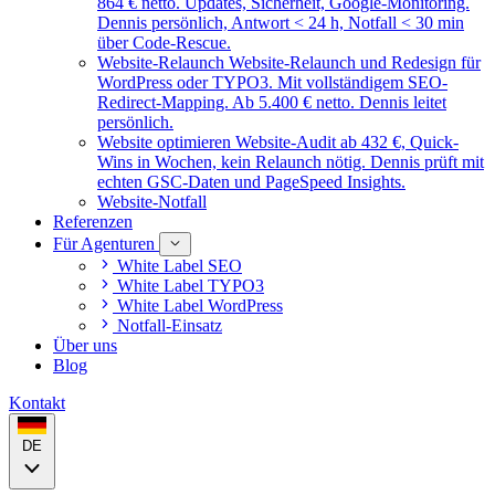
864 € netto. Updates, Sicherheit, Google-Monitoring.
Dennis persönlich, Antwort < 24 h, Notfall < 30 min
über Code-Rescue.
Website-Relaunch
Website-Relaunch und Redesign für
WordPress oder TYPO3. Mit vollständigem SEO-
Redirect-Mapping. Ab 5.400 € netto. Dennis leitet
persönlich.
Website optimieren
Website-Audit ab 432 €, Quick-
Wins in Wochen, kein Relaunch nötig. Dennis prüft mit
echten GSC-Daten und PageSpeed Insights.
Website-Notfall
Referenzen
Für Agenturen
White Label SEO
White Label TYPO3
White Label WordPress
Notfall-Einsatz
Über uns
Blog
Kontakt
DE