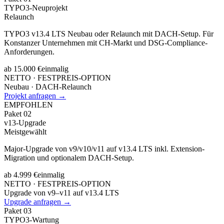
TYPO3-Neuprojekt
Relaunch
TYPO3 v13.4 LTS Neubau oder Relaunch mit DACH-Setup. Für
Konstanzer Unternehmen mit CH-Markt und DSG-Compliance-
Anforderungen.
ab 15.000 €
einmalig
NETTO · FESTPREIS-OPTION
Neubau · DACH-Relaunch
Projekt anfragen →
EMPFOHLEN
Paket
02
v13-Upgrade
Meistgewählt
Major-Upgrade von v9/v10/v11 auf v13.4 LTS inkl. Extension-
Migration und optionalem DACH-Setup.
ab 4.999 €
einmalig
NETTO · FESTPREIS-OPTION
Upgrade von v9–v11 auf v13.4 LTS
Upgrade anfragen →
Paket
03
TYPO3-Wartung