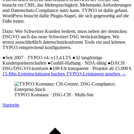
braucht ein CMS, das Mehrsprachigkeit, Mehrmarkt-Anforderungen
und Datenschutz-Compliance nativ kann. TYPO3 ist dafür gebaut.
WordPress braucht dafür Plugin-Stapel, die sich gegenseitig auf die
Füße treten.
Dazu: Wer Schweizer Kunden bedient, muss neben der deutschen
DSGVO auch das neue Schweizer DSG berücksichtigen. Wir
setzen ausschließlich datenschutzkonforme Tools ein und können
TYPO3 entsprechend konfigurieren.
●
Seit 2007 · TYPO3 v4–v13.4 LTS
●
32 langfristige
Kundenpartnerschaften
●
GmbH-Haftung · NDA-fähig
●
DACH ·
DSG/DSGVO-konform
●
108 €/h transparent · Projekte ab 15.000 €
15-Min-Ersteinschätzung buchen
TYPO3-Leistungen ansehen
→
TYPO3 Konstanz · DSG-CH · Multi-Site
Startseite