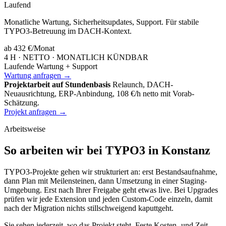
Laufend
Monatliche Wartung, Sicherheitsupdates, Support. Für stabile
TYPO3-Betreuung im DACH-Kontext.
ab 432 €
/Monat
4 H · NETTO · MONATLICH KÜNDBAR
Laufende Wartung + Support
Wartung anfragen →
Projektarbeit auf Stundenbasis
Relaunch, DACH-
Neuausrichtung, ERP-Anbindung, 108 €/h netto mit Vorab-
Schätzung.
Projekt anfragen →
Arbeitsweise
So arbeiten wir bei TYPO3 in Konstanz
TYPO3-Projekte gehen wir strukturiert an: erst Bestandsaufnahme,
dann Plan mit Meilensteinen, dann Umsetzung in einer Staging-
Umgebung. Erst nach Ihrer Freigabe geht etwas live. Bei Upgrades
prüfen wir jede Extension und jeden Custom-Code einzeln, damit
nach der Migration nichts stillschweigend kaputtgeht.
Sie sehen jederzeit, wo das Projekt steht. Feste Kosten- und Zeit-