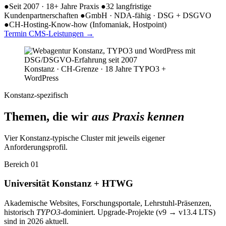
●
Seit 2007 · 18+ Jahre Praxis
●
32 langfristige
Kundenpartnerschaften
●
GmbH · NDA-fähig · DSG + DSGVO
●
CH-Hosting-Know-how (Infomaniak, Hostpoint)
Termin
CMS-Leistungen
→
Konstanz · CH-Grenze · 18 Jahre TYPO3 +
WordPress
Konstanz-spezifisch
Themen, die wir
aus Praxis kennen
Vier Konstanz-typische Cluster mit jeweils eigener
Anforderungsprofil.
Bereich 01
Universität Konstanz + HTWG
Akademische Websites, Forschungsportale, Lehrstuhl-Präsenzen,
historisch
TYPO3
-dominiert. Upgrade-Projekte (v9 → v13.4 LTS)
sind in 2026 aktuell.