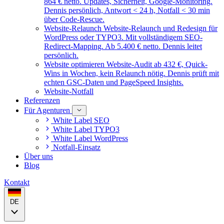
864 € netto. Updates, Sicherheit, Google-Monitoring.
Dennis persönlich, Antwort < 24 h, Notfall < 30 min
über Code-Rescue.
Website-Relaunch
Website-Relaunch und Redesign für
WordPress oder TYPO3. Mit vollständigem SEO-
Redirect-Mapping. Ab 5.400 € netto. Dennis leitet
persönlich.
Website optimieren
Website-Audit ab 432 €, Quick-
Wins in Wochen, kein Relaunch nötig. Dennis prüft mit
echten GSC-Daten und PageSpeed Insights.
Website-Notfall
Referenzen
Für Agenturen
White Label SEO
White Label TYPO3
White Label WordPress
Notfall-Einsatz
Über uns
Blog
Kontakt
DE