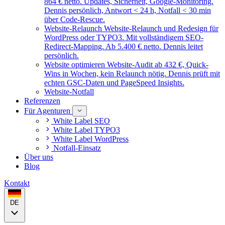
864 € netto. Updates, Sicherheit, Google-Monitoring.
Dennis persönlich, Antwort < 24 h, Notfall < 30 min
über Code-Rescue.
Website-Relaunch
Website-Relaunch und Redesign für
WordPress oder TYPO3. Mit vollständigem SEO-
Redirect-Mapping. Ab 5.400 € netto. Dennis leitet
persönlich.
Website optimieren
Website-Audit ab 432 €, Quick-
Wins in Wochen, kein Relaunch nötig. Dennis prüft mit
echten GSC-Daten und PageSpeed Insights.
Website-Notfall
Referenzen
Für Agenturen
White Label SEO
White Label TYPO3
White Label WordPress
Notfall-Einsatz
Über uns
Blog
Kontakt
DE