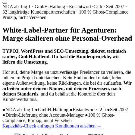
NDA ab Tag 1 · GmbH-Haftung · Erstantwort < 2 h · Seit 2007 ·
32 langfristige Kundenpartnerschaften · 100 % Ghost-Compliance,
Prinzip, nicht Versehen
White-Label-Partner für Agenturen:
Marge skalieren ohne Personal-Overhead
TYPO3, WordPress und SEO-Umsetzung, diskret, technisch
sauber, GmbH-haftend. Du hast die Kundenprojekte, wir
liefern die Umsetzung.
Hör auf, deine Marge an unzuverlässige Freelancer zu verlieren, die
mitten im Projekt untertauchen. Kein Endkundenkontakt, keine
eigene Außenwirkung, keine Rückfragen, die bei dir auflaufen.
Wir
arbeiten unter deinem Namen, mit deinen Prozessen, nach
deinen Standards
, und du behältst die Kontrolle über dein
Kundenverhältnis.
●
NDA ab Tag 1
●
GmbH-Haftung
●
Erstantwort < 2 h
●
Seit 2007
●
Direkt-Lieferung ohne Account-Manager
●
100 % Ghost-
Compliance, Prinzip, nicht Versehen
Kapazitäts-Check anfragen
Konditionen ansehen
→