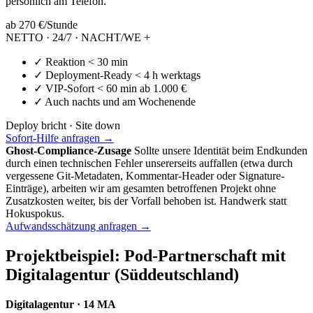
persönlich am Telefon.
ab 270 €
/Stunde
NETTO · 24/7 · NACHT/WE +
✓
Reaktion < 30 min
✓
Deployment-Ready < 4 h werktags
✓
VIP-Sofort < 60 min ab 1.000 €
✓
Auch nachts und am Wochenende
Deploy bricht · Site down
Sofort-Hilfe anfragen →
Ghost-Compliance-Zusage
Sollte unsere Identität beim Endkunden
durch einen technischen Fehler unsererseits auffallen (etwa durch
vergessene Git-Metadaten, Kommentar-Header oder Signature-
Einträge), arbeiten wir am gesamten betroffenen Projekt ohne
Zusatzkosten weiter, bis der Vorfall behoben ist. Handwerk statt
Hokuspokus.
Aufwandsschätzung anfragen →
Projektbeispiel: Pod-Partnerschaft mit
Digitalagentur (Süddeutschland)
Digitalagentur · 14 MA