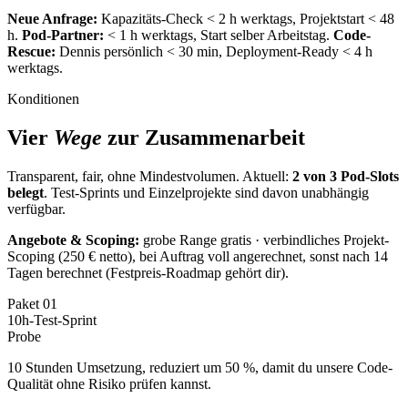
Neue Anfrage:
Kapazitäts-Check < 2 h werktags, Projektstart < 48
h.
Pod-Partner:
< 1 h werktags, Start selber Arbeitstag.
Code-
Rescue:
Dennis persönlich < 30 min, Deployment-Ready < 4 h
werktags.
Konditionen
Vier
Wege
zur Zusammenarbeit
Transparent, fair, ohne Mindestvolumen. Aktuell:
2 von 3 Pod-Slots
belegt
. Test-Sprints und Einzelprojekte sind davon unabhängig
verfügbar.
Angebote & Scoping:
grobe Range gratis · verbindliches Projekt-
Scoping (250 € netto), bei Auftrag voll angerechnet, sonst nach 14
Tagen berechnet (Festpreis-Roadmap gehört dir).
Paket
01
10h-Test-Sprint
Probe
10 Stunden Umsetzung, reduziert um 50 %, damit du unsere Code-
Qualität ohne Risiko prüfen kannst.