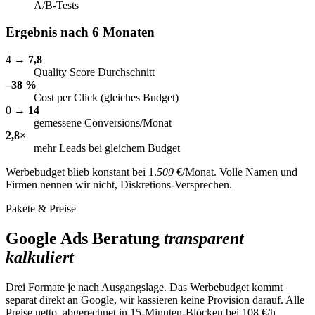
A/B-Tests
Ergebnis nach 6 Monaten
4 →
7,8
Quality Score Durchschnitt
–38 %
Cost per Click (gleiches Budget)
0 →
14
gemessene Conversions/Monat
2,8×
mehr Leads bei gleichem Budget
Werbebudget blieb konstant bei 1.
500
€/Monat. Volle Namen und
Firmen nennen wir nicht, Diskretions-Versprechen.
Pakete & Preise
Google Ads Beratung
transparent
kalkuliert
Drei Formate je nach Ausgangslage. Das Werbebudget kommt
separat direkt an Google, wir kassieren keine Provision darauf. Alle
Preise netto, abgerechnet in 15-Minuten-Blöcken bei 108 €/h.