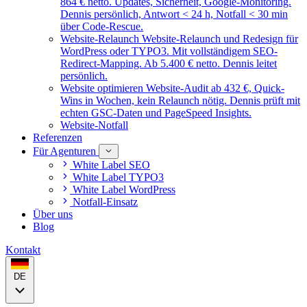
864 € netto. Updates, Sicherheit, Google-Monitoring.
Dennis persönlich, Antwort < 24 h, Notfall < 30 min
über Code-Rescue.
Website-Relaunch
Website-Relaunch und Redesign für
WordPress oder TYPO3. Mit vollständigem SEO-
Redirect-Mapping. Ab 5.400 € netto. Dennis leitet
persönlich.
Website optimieren
Website-Audit ab 432 €, Quick-
Wins in Wochen, kein Relaunch nötig. Dennis prüft mit
echten GSC-Daten und PageSpeed Insights.
Website-Notfall
Referenzen
Für Agenturen
White Label SEO
White Label TYPO3
White Label WordPress
Notfall-Einsatz
Über uns
Blog
Kontakt
DE