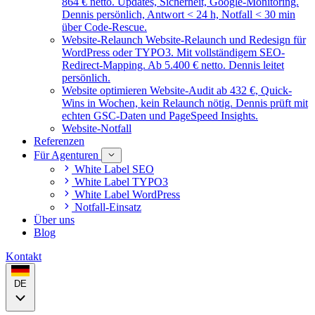
864 € netto. Updates, Sicherheit, Google-Monitoring.
Dennis persönlich, Antwort < 24 h, Notfall < 30 min
über Code-Rescue.
Website-Relaunch
Website-Relaunch und Redesign für
WordPress oder TYPO3. Mit vollständigem SEO-
Redirect-Mapping. Ab 5.400 € netto. Dennis leitet
persönlich.
Website optimieren
Website-Audit ab 432 €, Quick-
Wins in Wochen, kein Relaunch nötig. Dennis prüft mit
echten GSC-Daten und PageSpeed Insights.
Website-Notfall
Referenzen
Für Agenturen
White Label SEO
White Label TYPO3
White Label WordPress
Notfall-Einsatz
Über uns
Blog
Kontakt
DE