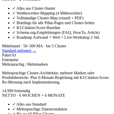
✓
Alles aus Cluster-Starter
✓
Wettbewerber-Mapping (4 Mitbewerber)
✓
Vollständige Cluster-Map (visuell + PDF)
✓
Briefings für alle Pillar-Pages und Cluster-Seiten
✓
KI-Citation-Score-Baseline
✓
Schema.org-Empfehlungen (FAQ, HowTo, Article)
✓
Roadmap Aufwand × Wert + Live-Workshop 2 Std.
Mittelstand · 50–500 MA · bis 5 Cluster
Standard anfragen →
Paket
03
Enterprise
Mehrsprachig / Mehrmarken
Mehrsprachige Cluster-Architektur, mehrere Marken oder
Produktbereiche. Plus 6-Monate-Begleitung mit KI-Citation-Score-
Re-Messung nach Implementierung.
14.999 €
einmalig
NETTO · 6 WOCHEN + 6 MONATE
✓
Alles aus Standard
✓
Mehrsprachige Datenextraktion
✓
Bis zu 10 Pillar-Cluster