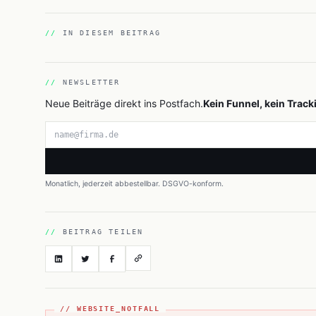
IN DIESEM BEITRAG
NEWSLETTER
Neue Beiträge direkt ins Postfach.
Kein Funnel, kein Track
E-Mail-Adresse
Monatlich, jederzeit abbestellbar. DSGVO-konform.
BEITRAG TEILEN
// WEBSITE_NOTFALL