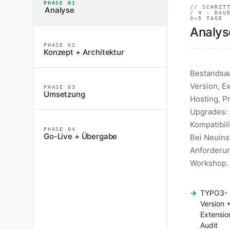
PHASE 01
// SCHRIT
Analyse
/ 4 · DAU
3–5 TAGE
Analys
PHASE 02
Konzept + Architektur
Bestandsa
Version, E
PHASE 03
Umsetzung
Hosting, P
Upgrades:
Kompatibil
PHASE 04
Go-Live + Übergabe
Bei Neuinst
Anforderu
Workshop.
TYPO3-
Version 
Extensio
Audit