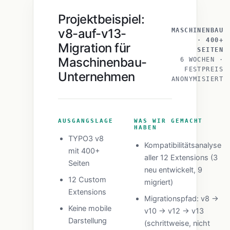
Projektbeispiel:
v8-auf-v13-
MASCHINENBAU
· 400+
Migration für
SEITEN
Maschinenbau-
6 WOCHEN ·
FESTPREIS
Unternehmen
ANONYMISIERT
AUSGANGSLAGE
WAS WIR GEMACHT
HABEN
TYPO3 v8
Kompatibilitätsanalyse
mit 400+
aller 12 Extensions (3
Seiten
neu entwickelt, 9
12 Custom
migriert)
Extensions
Migrationspfad: v8 →
Keine mobile
v10 → v12 → v13
Darstellung
(schrittweise, nicht