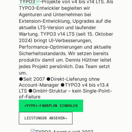
TYPO3
-Projekte von v4 bis v14 LTS. Als
TYPO3-Entwickler begleiten wir
Agenturen und Unternehmen bei
Extension-Entwicklung, Upgrades auf die
aktuelle LTS-Version und laufender
Wartung. TYPO3 v14 LTS (seit 15. Oktober
2024) bringt UI-Verbesserungen,
Performance-Optimierungen und aktuelle
Sicherheitsstandards. Wir setzen bereits
produktiv damit um. Dennis Hüttner leitet
jedes Projekt persönlich. Das Team setzt
um.
●
Seit 2007
●
Direkt-Lieferung ohne
Account-Manager
●
TYPO3 v4 bis v13.4
LTS
●
GmbH-Struktur – kein Single-Point-
of-Failure
TYPO3-FAHRPLAN EINHOLEN
LEISTUNGEN ANSEHEN
→