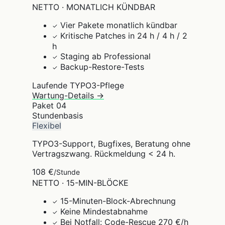
NETTO · MONATLICH KÜNDBAR
Vier Pakete monatlich kündbar
✓
Kritische Patches in 24 h / 4 h / 2
✓
h
Staging ab Professional
✓
Backup-Restore-Tests
✓
Laufende TYPO3-Pflege
Wartung-Details →
Paket
04
Stundenbasis
Flexibel
TYPO3-Support, Bugfixes, Beratung ohne
Vertragszwang. Rückmeldung < 24 h.
108 €
/Stunde
NETTO · 15-MIN-BLÖCKE
15-Minuten-Block-Abrechnung
✓
Keine Mindestabnahme
✓
Bei Notfall: Code-Rescue 270 €/h
✓