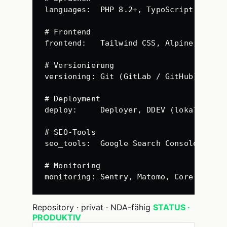
languages
:
PHP 8.2+, TypoScript, Fluid
# Frontend
frontend
:
Tailwind CSS, Alpine.js, Va
# Versionierung
versioning
:
Git (GitLab / GitHub), Bran
# Deployment
deploy
:
Deployer, DDEV (lokal), Sta
# SEO-Tools
seo_tools
:
Google Search Console, Scre
# Monitoring
monitoring
:
Sentry, Matomo, Core Web Vi
Repository · privat · NDA-fähig
STATUS ·
PRODUKTIV