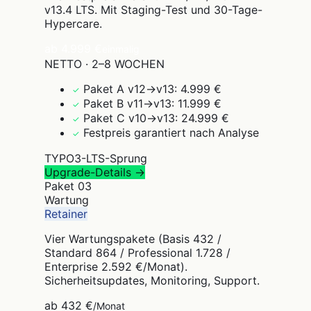
v13.4 LTS. Mit Staging-Test und 30-Tage-
Hypercare.
ab 4.999 €
einmalig
NETTO · 2–8 WOCHEN
Paket A v12→v13: 4.999 €
✓
Paket B v11→v13: 11.999 €
✓
Paket C v10→v13: 24.999 €
✓
Festpreis garantiert nach Analyse
✓
TYPO3-LTS-Sprung
Upgrade-Details →
Paket
03
Wartung
Retainer
Vier Wartungspakete (Basis 432 /
Standard 864 / Professional 1.728 /
Enterprise 2.592 €/Monat).
Sicherheitsupdates, Monitoring, Support.
ab 432 €
/Monat