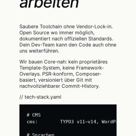
arbeiten
Saubere Toolchain ohne Vendor-Lock-in.
Open Source wo immer möglich,
dokumentiert nach offiziellen Standards.
Dein Dev-Team kann den Code auch ohne
uns weiterführen.
Wir bauen Core-nah: kein proprietäres
Template-System, keine Framework-
Overlays. PSR-konform, Composer-
basiert, versioniert über Git mit
nachvollziehbarer Commit-History.
// tech-stack.yaml
# CMS
cms
:
TYPO3 v11–v14, WordPress, N
# Sprachen