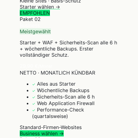
Kleine Sites · Basis-Schutz
Starter wählen →
EMPFOHLEN
Paket
02
Business
Meistgewählt
Starter + WAF + Sicherheits-Scan alle 6 h
+ wöchentliche Backups. Erster
vollständiger Schutz.
29,90 €
/Monat
NETTO · MONATLICH KÜNDBAR
Alles aus Starter
✓
Wöchentliche Backups
✓
Sicherheits-Scan alle 6 h
✓
Web Application Firewall
✓
Performance-Check
✓
(quartalsweise)
Standard-Firmen-Websites
Business wählen →