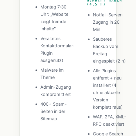
GEMACHT HABEN
(4,5 H)
Montag 7:30
Uhr: „Website
Notfall-Server-
zeigt fremde
Zugang in 20
Inhalte"
Min
Veraltetes
Sauberes
Kontaktformular-
Backup vom
Plugin
Freitag
ausgenutzt
eingespielt (2 h)
Malware im
Alle Plugins
Theme
entfernt + neu
installiert (4
Admin-Zugang
ohne aktuelle
kompromittiert
Version
400+ Spam-
komplett raus)
Seiten in der
WAF, 2FA, XML-
Sitemap
RPC deaktiviert
Google Search