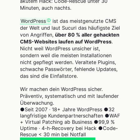
akutem Hack: Code-Rescue unter 30
Minuten, auch nachts.
WordPress
ist das meistgenutzte CMS
der Welt und laut Sucuri das häufigste Ziel
von Angriffen,
über 80 % aller gehackten
CMS-Websites laufen auf WordPress
.
Nicht weil WordPress unsicher ist,
sondern weil die meisten Installationen
nicht gepflegt werden. Veraltete Plugins,
schwache Passwörter, fehlende Updates,
das sind die Einfallstore.
Wir machen dein WordPress sicher.
Präventiv, systematisch und mit laufender
Überwachung.
●
Seit 2007 · 18+ Jahre WordPress
●
32
langfristige Kundenpartnerschaften
●
WAF
+ Virtual Patching ab Business
●
99,9 %
Uptime · 4-h-Recovery bei Hack
●
Code-
Rescue < 30 min bei Notfall