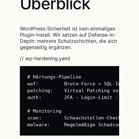
Überblick
WordPress-Sicherheit ist kein einmaliges
Plugin-Install. Wir setzen auf Defense-in-
Depth: mehrere Schutzschichten, die sich
gegenseitig ergänzen.
// wp-hardening.yaml
# Härtungs-Pipeline
waf
:
Brute-Force + SQL-Injectio
patching
:
Virtual Patching vor offiz
auth
:
2FA · Login-Limit · XML-RP
# Monitoring
scan
:
Schwachstellen-Check alle 
malware
:
Regelmäßige Schadcode-Prüf