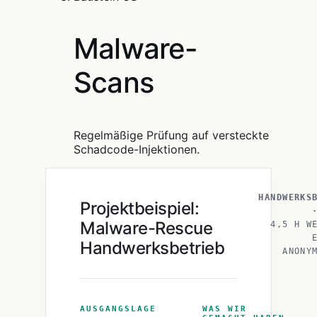
Malware-
Scans
Regelmäßige Prüfung auf versteckte
Schadcode-Injektionen.
HANDWERKS
Projektbeispiel:
Malware-Rescue
4,5 H W
Handwerksbetrieb
ANONY
AUSGANGSLAGE
WAS WIR