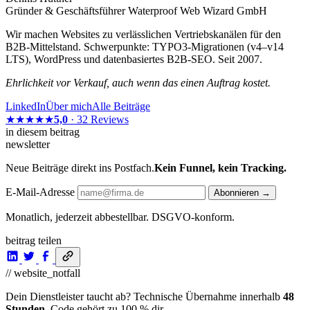
Gründer & Geschäftsführer Waterproof Web Wizard GmbH
Wir machen Websites zu verlässlichen Vertriebskanälen für den
B2B-Mittelstand. Schwerpunkte: TYPO3-Migrationen (v4–v14
LTS), WordPress und datenbasiertes B2B-SEO. Seit 2007.
Ehrlichkeit vor Verkauf, auch wenn das einen Auftrag kostet.
LinkedIn
Über mich
Alle Beiträge
★★★★★
5,0
· 32 Reviews
in diesem beitrag
newsletter
Neue Beiträge direkt ins Postfach.
Kein Funnel, kein Tracking.
E-Mail-Adresse
Abonnieren →
Monatlich, jederzeit abbestellbar. DSGVO-konform.
beitrag teilen
// website_notfall
Dein Dienstleister taucht ab? Technische Übernahme innerhalb
48
Stunden
. Code gehört zu 100 % dir.