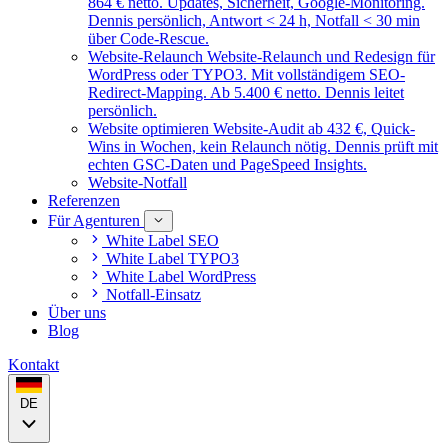
864 € netto. Updates, Sicherheit, Google-Monitoring.
Dennis persönlich, Antwort < 24 h, Notfall < 30 min
über Code-Rescue.
Website-Relaunch
Website-Relaunch und Redesign für
WordPress oder TYPO3. Mit vollständigem SEO-
Redirect-Mapping. Ab 5.400 € netto. Dennis leitet
persönlich.
Website optimieren
Website-Audit ab 432 €, Quick-
Wins in Wochen, kein Relaunch nötig. Dennis prüft mit
echten GSC-Daten und PageSpeed Insights.
Website-Notfall
Referenzen
Für Agenturen
White Label SEO
White Label TYPO3
White Label WordPress
Notfall-Einsatz
Über uns
Blog
Kontakt
DE