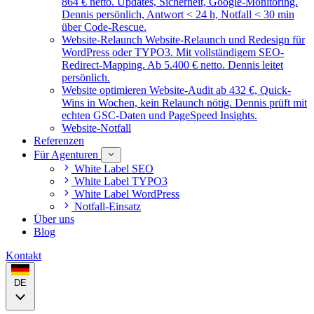
864 € netto. Updates, Sicherheit, Google-Monitoring.
Dennis persönlich, Antwort < 24 h, Notfall < 30 min
über Code-Rescue.
Website-Relaunch
Website-Relaunch und Redesign für
WordPress oder TYPO3. Mit vollständigem SEO-
Redirect-Mapping. Ab 5.400 € netto. Dennis leitet
persönlich.
Website optimieren
Website-Audit ab 432 €, Quick-
Wins in Wochen, kein Relaunch nötig. Dennis prüft mit
echten GSC-Daten und PageSpeed Insights.
Website-Notfall
Referenzen
Für Agenturen
White Label SEO
White Label TYPO3
White Label WordPress
Notfall-Einsatz
Über uns
Blog
Kontakt
DE