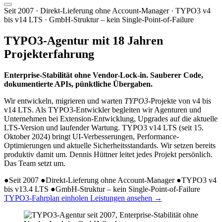
Seit 2007 · Direkt-Lieferung ohne Account-Manager · TYPO3 v4
bis v14 LTS · GmbH-Struktur – kein Single-Point-of-Failure
TYPO3-Agentur mit
18 Jahren
Projekterfahrung
Enterprise-Stabilität ohne Vendor-Lock-in. Sauberer Code,
dokumentierte APIs, pünktliche Übergaben.
Wir entwickeln, migrieren und warten
TYPO3
-Projekte von v4 bis
v14 LTS. Als TYPO3-Entwickler begleiten wir Agenturen und
Unternehmen bei Extension-Entwicklung, Upgrades auf die aktuelle
LTS-Version und laufender Wartung. TYPO3 v14 LTS (seit 15.
Oktober 2024) bringt UI-Verbesserungen, Performance-
Optimierungen und aktuelle Sicherheitsstandards. Wir setzen bereits
produktiv damit um. Dennis Hüttner leitet jedes Projekt persönlich.
Das Team setzt um.
●
Seit 2007
●
Direkt-Lieferung ohne Account-Manager
●
TYPO3 v4
bis v13.4 LTS
●
GmbH-Struktur – kein Single-Point-of-Failure
TYPO3-Fahrplan einholen
Leistungen ansehen
→