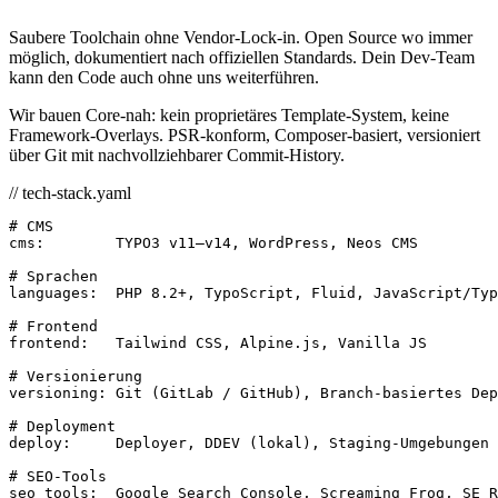
Saubere Toolchain ohne Vendor-Lock-in. Open Source wo immer
möglich, dokumentiert nach offiziellen Standards. Dein Dev-Team
kann den Code auch ohne uns weiterführen.
Wir bauen Core-nah: kein proprietäres Template-System, keine
Framework-Overlays. PSR-konform, Composer-basiert, versioniert
über Git mit nachvollziehbarer Commit-History.
// tech-stack.yaml
# CMS
cms
:
TYPO3 v11–v14, WordPress, Neos CMS
# Sprachen
languages
:
PHP 8.2+, TypoScript, Fluid, JavaScript/Typ
# Frontend
frontend
:
Tailwind CSS, Alpine.js, Vanilla JS
# Versionierung
versioning
:
Git (GitLab / GitHub), Branch-basiertes Dep
# Deployment
deploy
:
Deployer, DDEV (lokal), Staging-Umgebungen
# SEO-Tools
seo_tools
:
Google Search Console, Screaming Frog, SE R