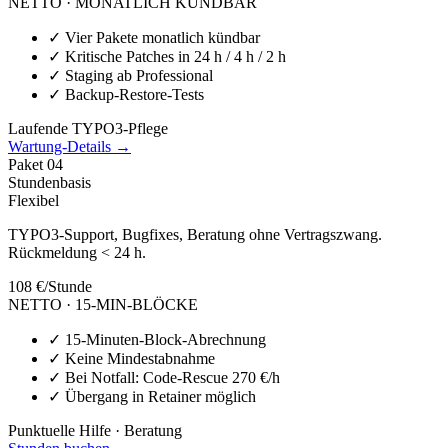
NETTO · MONATLICH KÜNDBAR
✓
Vier Pakete monatlich kündbar
✓
Kritische Patches in 24 h / 4 h / 2 h
✓
Staging ab Professional
✓
Backup-Restore-Tests
Laufende TYPO3-Pflege
Wartung-Details →
Paket
04
Stundenbasis
Flexibel
TYPO3-Support, Bugfixes, Beratung ohne Vertragszwang.
Rückmeldung < 24 h.
108 €
/Stunde
NETTO · 15-MIN-BLÖCKE
✓
15-Minuten-Block-Abrechnung
✓
Keine Mindestabnahme
✓
Bei Notfall: Code-Rescue 270 €/h
✓
Übergang in Retainer möglich
Punktuelle Hilfe · Beratung