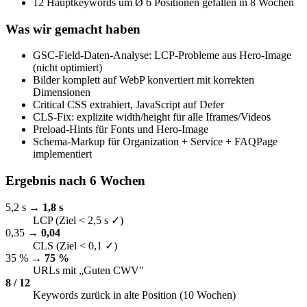
12 Hauptkeywords um Ø 6 Positionen gefallen in 8 Wochen
Was wir gemacht haben
GSC-Field-Daten-Analyse: LCP-Probleme aus Hero-Image
(nicht optimiert)
Bilder komplett auf WebP konvertiert mit korrekten
Dimensionen
Critical CSS extrahiert, JavaScript auf Defer
CLS-Fix: explizite width/height für alle Iframes/Videos
Preload-Hints für Fonts und Hero-Image
Schema-Markup für Organization + Service + FAQPage
implementiert
Ergebnis nach 6 Wochen
5,2 s →
1,8 s
LCP (Ziel < 2,5 s ✓)
0,35 →
0,04
CLS (Ziel < 0,1 ✓)
35 % →
75 %
URLs mit „Guten CWV"
8 / 12
Keywords zurück in alte Position (10 Wochen)