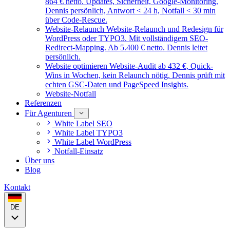
864 € netto. Updates, Sicherheit, Google-Monitoring.
Dennis persönlich, Antwort < 24 h, Notfall < 30 min
über Code-Rescue.
Website-Relaunch
Website-Relaunch und Redesign für
WordPress oder TYPO3. Mit vollständigem SEO-
Redirect-Mapping. Ab 5.400 € netto. Dennis leitet
persönlich.
Website optimieren
Website-Audit ab 432 €, Quick-
Wins in Wochen, kein Relaunch nötig. Dennis prüft mit
echten GSC-Daten und PageSpeed Insights.
Website-Notfall
Referenzen
Für Agenturen
White Label SEO
White Label TYPO3
White Label WordPress
Notfall-Einsatz
Über uns
Blog
Kontakt
DE