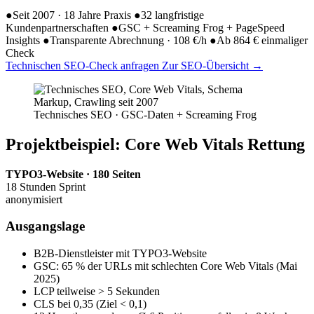
●
Seit 2007 · 18 Jahre Praxis
●
32 langfristige
Kundenpartnerschaften
●
GSC + Screaming Frog + PageSpeed
Insights
●
Transparente Abrechnung · 108 €/h
●
Ab 864 € einmaliger
Check
Technischen SEO-Check anfragen
Zur SEO-Übersicht
→
Technisches SEO · GSC-Daten + Screaming Frog
Projektbeispiel: Core Web Vitals Rettung
TYPO3-Website · 180 Seiten
18 Stunden Sprint
anonymisiert
Ausgangslage
B2B-Dienstleister mit TYPO3-Website
GSC: 65 % der URLs mit schlechten Core Web Vitals (Mai
2025)
LCP teilweise > 5 Sekunden
CLS bei 0,35 (Ziel < 0,1)