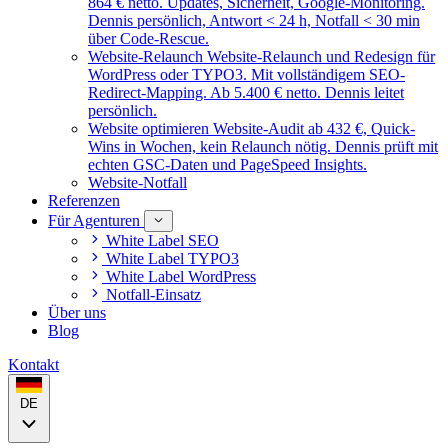
864 € netto. Updates, Sicherheit, Google-Monitoring.
Dennis persönlich, Antwort < 24 h, Notfall < 30 min
über Code-Rescue.
Website-Relaunch
Website-Relaunch und Redesign für
WordPress oder TYPO3. Mit vollständigem SEO-
Redirect-Mapping. Ab 5.400 € netto. Dennis leitet
persönlich.
Website optimieren
Website-Audit ab 432 €, Quick-
Wins in Wochen, kein Relaunch nötig. Dennis prüft mit
echten GSC-Daten und PageSpeed Insights.
Website-Notfall
Referenzen
Für Agenturen
White Label SEO
White Label TYPO3
White Label WordPress
Notfall-Einsatz
Über uns
Blog
Kontakt
DE