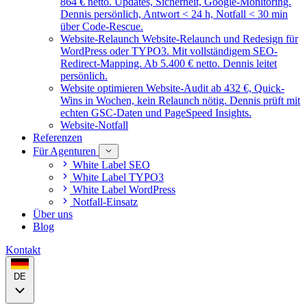
864 € netto. Updates, Sicherheit, Google-Monitoring.
Dennis persönlich, Antwort < 24 h, Notfall < 30 min
über Code-Rescue.
Website-Relaunch
Website-Relaunch und Redesign für
WordPress oder TYPO3. Mit vollständigem SEO-
Redirect-Mapping. Ab 5.400 € netto. Dennis leitet
persönlich.
Website optimieren
Website-Audit ab 432 €, Quick-
Wins in Wochen, kein Relaunch nötig. Dennis prüft mit
echten GSC-Daten und PageSpeed Insights.
Website-Notfall
Referenzen
Für Agenturen
White Label SEO
White Label TYPO3
White Label WordPress
Notfall-Einsatz
Über uns
Blog
Kontakt
DE