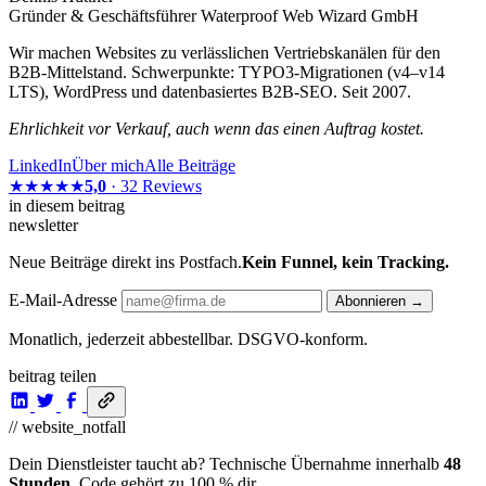
Gründer & Geschäftsführer Waterproof Web Wizard GmbH
Wir machen Websites zu verlässlichen Vertriebskanälen für den
B2B-Mittelstand. Schwerpunkte: TYPO3-Migrationen (v4–v14
LTS), WordPress und datenbasiertes B2B-SEO. Seit 2007.
Ehrlichkeit vor Verkauf, auch wenn das einen Auftrag kostet.
LinkedIn
Über mich
Alle Beiträge
★★★★★
5,0
· 32 Reviews
in diesem beitrag
newsletter
Neue Beiträge direkt ins Postfach.
Kein Funnel, kein Tracking.
E-Mail-Adresse
Abonnieren →
Monatlich, jederzeit abbestellbar. DSGVO-konform.
beitrag teilen
// website_notfall
Dein Dienstleister taucht ab? Technische Übernahme innerhalb
48
Stunden
. Code gehört zu 100 % dir.