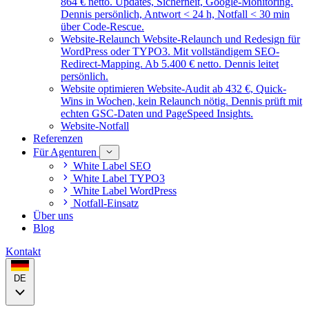
864 € netto. Updates, Sicherheit, Google-Monitoring.
Dennis persönlich, Antwort < 24 h, Notfall < 30 min
über Code-Rescue.
Website-Relaunch
Website-Relaunch und Redesign für
WordPress oder TYPO3. Mit vollständigem SEO-
Redirect-Mapping. Ab 5.400 € netto. Dennis leitet
persönlich.
Website optimieren
Website-Audit ab 432 €, Quick-
Wins in Wochen, kein Relaunch nötig. Dennis prüft mit
echten GSC-Daten und PageSpeed Insights.
Website-Notfall
Referenzen
Für Agenturen
White Label SEO
White Label TYPO3
White Label WordPress
Notfall-Einsatz
Über uns
Blog
Kontakt
DE