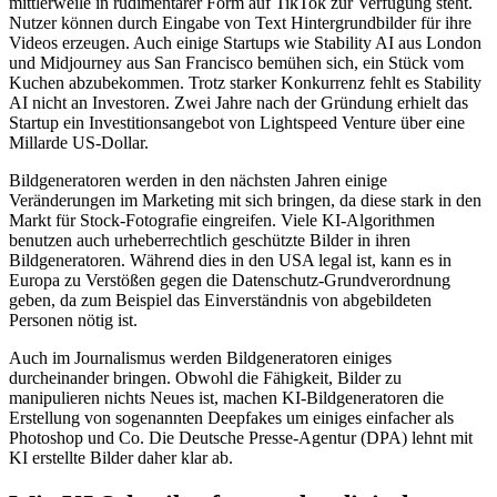
mittlerweile in rudimentärer Form auf TikTok zur Verfügung steht.
Nutzer können durch Eingabe von Text Hintergrundbilder für ihre
Videos erzeugen. Auch einige Startups wie Stability AI aus London
und Midjourney aus San Francisco bemühen sich, ein Stück vom
Kuchen abzubekommen. Trotz starker Konkurrenz fehlt es Stability
AI nicht an Investoren. Zwei Jahre nach der Gründung erhielt das
Startup ein Investitionsangebot von Lightspeed Venture über eine
Millarde US-Dollar.
Bildgeneratoren werden in den nächsten Jahren einige
Veränderungen im Marketing mit sich bringen, da diese stark in den
Markt für Stock-Fotografie eingreifen. Viele KI-Algorithmen
benutzen auch urheberrechtlich geschützte Bilder in ihren
Bildgeneratoren. Während dies in den USA legal ist, kann es in
Europa zu Verstößen gegen die Datenschutz-Grundverordnung
geben, da zum Beispiel das Einverständnis von abgebildeten
Personen nötig ist.
Auch im Journalismus werden Bildgeneratoren einiges
durcheinander bringen. Obwohl die Fähigkeit, Bilder zu
manipulieren nichts Neues ist, machen KI-Bildgeneratoren die
Erstellung von sogenannten Deepfakes um einiges einfacher als
Photoshop und Co. Die Deutsche Presse-Agentur (DPA) lehnt mit
KI erstellte Bilder daher klar ab.