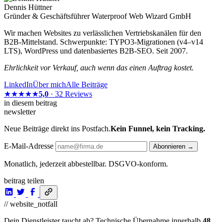
Dennis Hüttner
Gründer & Geschäftsführer Waterproof Web Wizard GmbH
Wir machen Websites zu verlässlichen Vertriebskanälen für den
B2B-Mittelstand. Schwerpunkte: TYPO3-Migrationen (v4–v14
LTS), WordPress und datenbasiertes B2B-SEO. Seit 2007.
Ehrlichkeit vor Verkauf, auch wenn das einen Auftrag kostet.
LinkedIn
Über mich
Alle Beiträge
★★★★★
5,0
· 32 Reviews
in diesem beitrag
newsletter
Neue Beiträge direkt ins Postfach.
Kein Funnel, kein Tracking.
E-Mail-Adresse
Abonnieren →
Monatlich, jederzeit abbestellbar. DSGVO-konform.
beitrag teilen
// website_notfall
Dein Dienstleister taucht ab? Technische Übernahme innerhalb
48