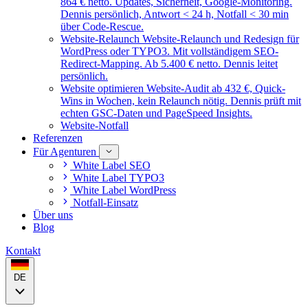
864 € netto. Updates, Sicherheit, Google-Monitoring.
Dennis persönlich, Antwort < 24 h, Notfall < 30 min
über Code-Rescue.
Website-Relaunch
Website-Relaunch und Redesign für
WordPress oder TYPO3. Mit vollständigem SEO-
Redirect-Mapping. Ab 5.400 € netto. Dennis leitet
persönlich.
Website optimieren
Website-Audit ab 432 €, Quick-
Wins in Wochen, kein Relaunch nötig. Dennis prüft mit
echten GSC-Daten und PageSpeed Insights.
Website-Notfall
Referenzen
Für Agenturen
White Label SEO
White Label TYPO3
White Label WordPress
Notfall-Einsatz
Über uns
Blog
Kontakt
DE