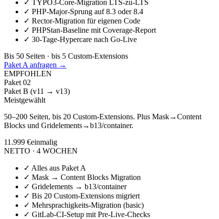
✓
TYPO3-Core-Migration LTS-zu-LTS
✓
PHP-Major-Sprung auf 8.3 oder 8.4
✓
Rector-Migration für eigenen Code
✓
PHPStan-Baseline mit Coverage-Report
✓
30-Tage-Hypercare nach Go-Live
Bis 50 Seiten · bis 5 Custom-Extensions
Paket A anfragen →
EMPFOHLEN
Paket
02
Paket B (v11 → v13)
Meistgewählt
50–200 Seiten, bis 20 Custom-Extensions. Plus Mask→Content
Blocks und Gridelements→b13/container.
11.999 €
einmalig
NETTO · 4 WOCHEN
✓
Alles aus Paket A
✓
Mask → Content Blocks Migration
✓
Gridelements → b13/container
✓
Bis 20 Custom-Extensions migriert
✓
Mehrsprachigkeits-Migration (basic)
✓
GitLab-CI-Setup mit Pre-Live-Checks