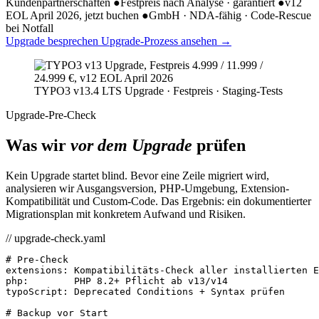
Kundenpartnerschaften
●
Festpreis nach Analyse · garantiert
●
v12
EOL April 2026, jetzt buchen
●
GmbH · NDA-fähig · Code-Rescue
bei Notfall
Upgrade besprechen
Upgrade-Prozess ansehen
→
TYPO3 v13.4 LTS Upgrade · Festpreis · Staging-Tests
Upgrade-Pre-Check
Was wir
vor dem Upgrade
prüfen
Kein Upgrade startet blind. Bevor eine Zeile migriert wird,
analysieren wir Ausgangsversion, PHP-Umgebung, Extension-
Kompatibilität und Custom-Code. Das Ergebnis: ein dokumentierter
Migrationsplan mit konkretem Aufwand und Risiken.
// upgrade-check.yaml
# Pre-Check
extensions
:
Kompatibilitäts-Check aller installierten E
php
:
PHP 8.2+ Pflicht ab v13/v14
typoScript
:
Deprecated Conditions + Syntax prüfen
# Backup vor Start