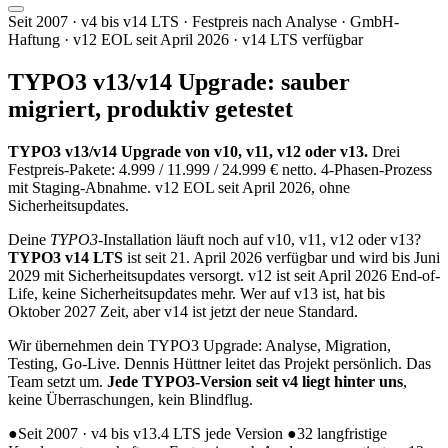
Seit 2007 · v4 bis v14 LTS · Festpreis nach Analyse · GmbH-
Haftung · v12 EOL seit April 2026 · v14 LTS verfügbar
TYPO3 v13/v14 Upgrade:
sauber
migriert
, produktiv getestet
TYPO3 v13/v14 Upgrade von v10, v11, v12 oder v13.
Drei
Festpreis-Pakete: 4.999 / 11.999 / 24.999 € netto. 4-Phasen-Prozess
mit Staging-Abnahme. v12 EOL seit April 2026, ohne
Sicherheitsupdates.
Deine
TYPO3
-Installation läuft noch auf v10, v11, v12 oder v13?
TYPO3 v14 LTS
ist seit 21. April 2026 verfügbar und wird bis Juni
2029 mit Sicherheitsupdates versorgt. v12 ist seit April 2026 End-of-
Life, keine Sicherheitsupdates mehr. Wer auf v13 ist, hat bis
Oktober 2027 Zeit, aber v14 ist jetzt der neue Standard.
Wir übernehmen dein TYPO3 Upgrade: Analyse, Migration,
Testing, Go-Live. Dennis Hüttner leitet das Projekt persönlich. Das
Team setzt um.
Jede TYPO3-Version seit v4 liegt hinter uns
,
keine Überraschungen, kein Blindflug.
●
Seit 2007 · v4 bis v13.4 LTS jede Version
●
32 langfristige