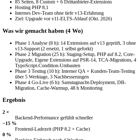
85 Seiten, 8 Custom + 6 Drittanbieter-Extensions
Hosting PHP 8.1
Internes Dev-Team ohne tiefe v13-Erfahrung
Ziel: Upgrade vor v11-ELTS-Ablauf (Okt. 2026)
Was wir gemacht haben (4 Wo)
Phase 1 Analyse (8 h): 14 Extensions auf v13 geprüft, 3 ohne
v13-Support (2 ersetzt, 1 selbst geforkt)
Phase 2 Migration (25 h): Staging-Setup, PHP auf 8.2, Core-
Upgrade, Eigene Extensions auf PSR-14, TCA-Migrations, 4
TypoScript-Condition-Umbauten
Phase 3 Testing (10 h): Interner QA + Kunden-Team-Testing
über 5 Werktage, 3 Nachbesserungen
Phase 4 Go-Live (6 h): Samstagnacht-Deployment, DB-
Migration, Cache-Warmup, 48 h Monitoring
Ergebnis
2 ×
Backend-Performance gefühlt schneller
−15 %
Frontend-Ladezeit (PHP 8.2 + Cache)
0 %