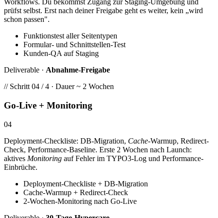
Workflows. Du bekommst Zugang zur Staging-Umgebung und
prüfst selbst. Erst nach deiner Freigabe geht es weiter, kein „wird
schon passen".
Funktionstest aller Seitentypen
Formular- und Schnittstellen-Test
Kunden-QA auf Staging
Deliverable ·
Abnahme-Freigabe
// Schritt 04 / 4 · Dauer ~ 2 Wochen
Go-Live + Monitoring
04
Deployment-Checkliste: DB-Migration,
Cache
-Warmup, Redirect-
Check, Performance-Baseline. Erste 2 Wochen nach Launch:
aktives
Monitoring
auf Fehler im TYPO3-Log und Performance-
Einbrüche.
Deployment-Checkliste + DB-Migration
Cache-Warmup + Redirect-Check
2-Wochen-Monitoring nach Go-Live
Deliverable ·
30-Tage-Hypercare