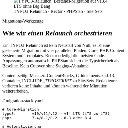
TYPO3-Relaunch · Rector · PHPStan · Site-Sets
Migrations-Werkzeuge
Wie wir
einen Relaunch orchestrieren
Ein TYPO3-Relaunch ist kein Neustart von Null, es ist eine
gesteuerte Migration mit vier parallelen Pfaden: Core, PHP, Content-
System und Templates. Rector erledigt die meisten Code-
Anpassungen automatisch. PHPStan sichert die Typsicherheit als
Baseline. Kein Cutover ohne Staging-Abnahme.
Content-seitig: Mask-zu-ContentBlocks, Gridelements-zu-b13-
Container, INCLUDE_
TYPOSCRIPT
zu Site-Sets. Redakteure
verlieren keine Inhalte und können während der Migration
weiterarbeiten.
// migration-stack.yaml
# Core-Migration
typo3
:
v10/v11/v12 → v14 LTS (LTS-zu-LTS)
php
:
7.4/8.1/8.2 → 8.3 oder 8.4
# Automatisierung