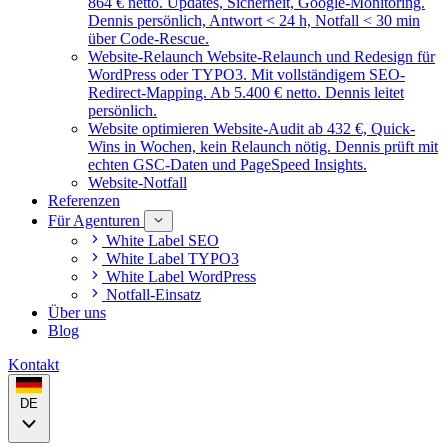
864 € netto. Updates, Sicherheit, Google-Monitoring.
Dennis persönlich, Antwort < 24 h, Notfall < 30 min
über Code-Rescue.
Website-Relaunch
Website-Relaunch und Redesign für
WordPress oder TYPO3. Mit vollständigem SEO-
Redirect-Mapping. Ab 5.400 € netto. Dennis leitet
persönlich.
Website optimieren
Website-Audit ab 432 €, Quick-
Wins in Wochen, kein Relaunch nötig. Dennis prüft mit
echten GSC-Daten und PageSpeed Insights.
Website-Notfall
Referenzen
Für Agenturen
White Label SEO
White Label TYPO3
White Label WordPress
Notfall-Einsatz
Über uns
Blog
Kontakt
DE