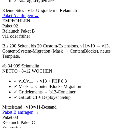
✓
30-Tage-Hypercare
Kleine Sites · v12-Upgrade mit Relaunch
Paket A anfragen →
EMPFOHLEN
Paket
02
Relaunch Paket B
v11 oder früher
Bis 200 Seiten, bis 20 Custom-Extensions, v11/v10 → v13,
Content-System-Migration (Mask → ContentBlocks), neues
Template.
ab 34.999 €
einmalig
NETTO · 8–12 WOCHEN
✓
v10/v11 → v13 + PHP 8.3
✓
Mask → ContentBlocks Migration
✓
Gridelements → b13-Container
✓
GitLab CI + Deployer-Setup
Mittelstand · v10/v11-Bestand
Paket B anfragen →
Paket
03
Relaunch Paket C
Enterprise