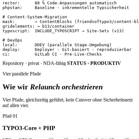
rector
:
80 % Code-Anpassungen automatisch
phpstan
:
Baseline · inkrementelle Typsicherheit
# Content-System-Migration
mask
:
→ ContentBlocks (friendsoftypo3/content-bl
gridelements
:
→ b13/container
typoscript
:
INCLUDE_TYPOSCRIPT → Site-Sets (v13)
# DevOps
local
:
DDEV (parallele Stage-Umgebung)
deploy
:
Deployer · Git-basiert · reproduzierbar
ci
:
GitLab CI · Pre-Live-Checks
Repository · privat · NDA-fähig
STATUS · PRODUKTIV
Vier parallele Pfade
Wie wir
Relaunch orchestrieren
Vier Pfade, gleichzeitig geführt, kein Cutover ohne Sicherheitsnetz
auf allen vier.
Pfad 01
TYPO3-Core + PHP