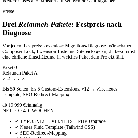
Weitere Cases anonymisiert auf Wunsch der Auftraggeber.
Preise
Drei
Relaunch-Pakete
: Festpreis nach
Diagnose
Vor jedem Festpreis: kostenlose Migrations-Diagnose. Wir schauen
Composer-Lock, Extension-Liste und Sitepackage an, du bekommst
eine ehrliche Einschätzung, in welches Paket dein Projekt fällt.
Paket
01
Relaunch Paket A
v12 → v13
Bis 50 Seiten, bis 5 Custom-Extensions, v12 → v13, neues
Template, SEO-Redirect-Mapping.
ab 19.999 €
einmalig
NETTO · 4–6 WOCHEN
✓
TYPO3 v12 → v13.4 LTS + PHP-Upgrade
✓
Neues Fluid-Template (Tailwind CSS)
✓
SEO-Redirect-Mapping