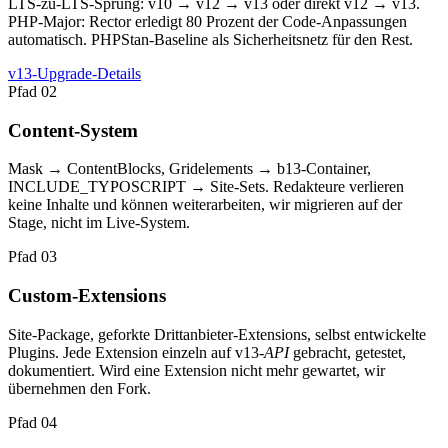
LTS-zu-LTS-Sprung: v10 → v12 → v13 oder direkt v12 → v13.
PHP-Major: Rector erledigt 80 Prozent der Code-Anpassungen
automatisch. PHPStan-Baseline als Sicherheitsnetz für den Rest.
v13-Upgrade-Details
Pfad 02
Content-System
Mask → ContentBlocks, Gridelements → b13-Container,
INCLUDE_TYPOSCRIPT → Site-Sets. Redakteure verlieren
keine Inhalte und können weiterarbeiten, wir migrieren auf der
Stage, nicht im Live-System.
Pfad 03
Custom-Extensions
Site-Package, geforkte Drittanbieter-Extensions, selbst entwickelte
Plugins. Jede Extension einzeln auf v13-
API
gebracht, getestet,
dokumentiert. Wird eine Extension nicht mehr gewartet, wir
übernehmen den Fork.
Pfad 04