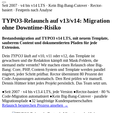
Seit 2007 · v4 bis v14 LTS · Kein Big-Bang-Cutover · Rector-
basiert · Festpreis nach Analyse
TYPO3-Relaunch auf v13/v14:
Migration
ohne Downtime-Risiko
Bestandsmigration auf TYPO3 v14 LTS, mit neuem Template,
sauberem Content und dokumentierten Pfaden für jede
Extension.
Dein
TYPO3
läuft auf v10, v11 oder v12, das Template ist
gewachsen und die Redaktion kämpft mit Mask-Feldern, die
niemand mehr versteht? Wir machen einen Relaunch ohne Big-
Bang: Core, PHP, Content-System und Template werden parallel
migriert, jeder Schritt prüfbar. Rector übernimmt 80 Prozent der
Code-Anpassungen automatisch. Den Rest prüfen wir manuell.
Dennis Hüttner leitet jedes Projekt persönlich. Das Team setzt um.
●
Seit 2007 · v4 bis v13.4 LTS, jede Version
●
Rector-basiert · 80 %
Code-Migration automatisiert
●
Kein Big-Bang-Cutover · parallele
Migrationspfade
●
32 langfristige Kundenpartnerschaften
Relaunch besprechen
Prozess ansehen
→