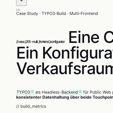
Case Study · TYPO3-Build · Multi-Frontend
Eine 
// case_005 · multi_frontend_konfigurator
Ein Konfigur
Verkaufsrau
TYPO3
als Headless-
Backend
für Public Web 
konsistenter Datenhaltung über beide Touchpoin
// build_metrics