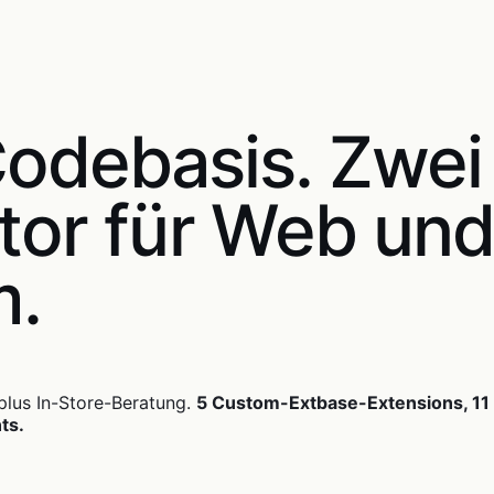
Codebasis. Zwe
ator für Web un
m.
plus In-Store-Beratung.
5 Custom-Extbase-Extensions, 11 
ts.